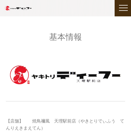
基本情報
【店舗】 焼鳥禰風 天理駅前店（やきとりでぃふう て
んりえきまえてん）